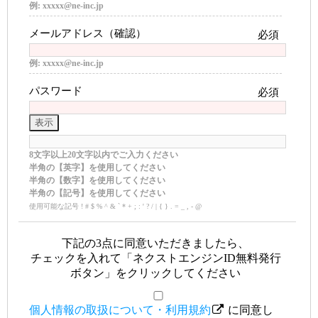
例: xxxxx@ne-inc.jp
メールアドレス（確認）
必須
例: xxxxx@ne-inc.jp
パスワード
必須
表示
8文字以上20文字以内でご入力ください
半角の【英字】を使用してください
半角の【数字】を使用してください
半角の【記号】を使用してください
使用可能な記号 ! # $ % ^ & ` * + ; : ' ? / | { } . = _ , - @
下記の3点に同意いただきましたら、
チェックを入れて「ネクストエンジンID無料発行
ボタン」をクリックしてください
個人情報の取扱について・利用規約
に同意し