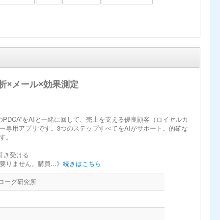
析×メール×効果測定
客のPDCA”をAIと一緒に回して、売上を支える優良顧客（ロイヤルカ
ー専用アプリです。3つのステップすべてをAIがサポート。的確な
す。
が引き受ける
りません。購買...
》続きはこちら
ローグ研究所