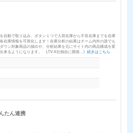
を自動で取り込み、ボタン１つで入荷在庫から不良在庫までを在庫
各在庫情報を可視化します！在庫分析の結果はチーム内外の誰でも
ダウン対象商品の抽出や、分析結果を元にサイト内の商品構成を変
るようになります。 LTV-X社独自に開発...
》続きはこちら
かんたん連携