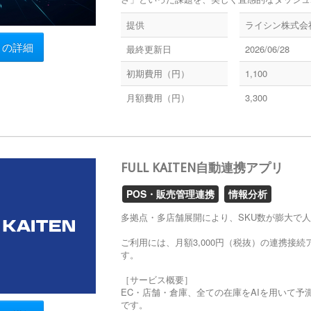
提供
ライシン株式会
リの詳細
最終更新日
2026/06/28
初期費用（円）
1,100
月額費用（円）
3,300
FULL KAITEN自動連携アプリ
POS・販売管理連携
情報分析
多拠点・多店舗展開により、SKU数が膨大で
ご利用には、月額3,000円（税抜）の連携接続ア
す。
［サービス概要］
EC・店舗・倉庫、全ての在庫をAIを用いて
です。