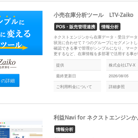
小売在庫分析ツール LTV-Zaiko
POS・販売管理連携
情報分析
ネクストエンジンから在庫データ・受注データ
状況に合わせて７つのグループにセグメントし
確認できる事で管理がシンプルになり、マーク
更するなど、在庫情報を多部署で活用する事が出来
提供
株式会社LTV-X
最終更新日
2026/08/05
リの詳細
ご利用料金について
詳細参照
利益Navi for ネクストエンジン
情報分析