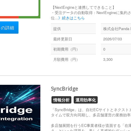
【NextEngineと連携してできること】
・受注データの自動取得：NextEngineに集
位...
》続きはこちら
リの詳細
提供
株式会社Panda 
最終更新日
2026/07/03
初期費用（円）
0
月額費用（円）
3,300
SyncBridge
情報分析
運用効率化
「SyncBridge」は、自社ECサイトとネ
タイムで双方向同期し、多店舗運営の業務効率
多店舗展開を行うEC事業者様が直面する「在
さ」といった課題を、美しく直感的なダッシュボ