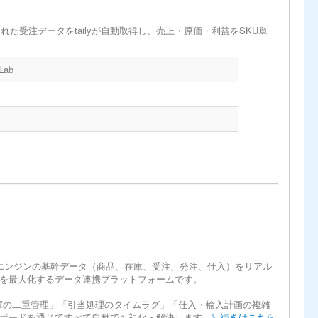
約された受注データをtailyが自動取得し、売上・原価・利益をSKU単
Lab
クストエンジンの基幹データ（商品、在庫、受注、発注、仕入）をリアル
を最大化するデータ連携プラットフォームです。
庫の二重管理」「引当処理のタイムラグ」「仕入・輸入計画の複雑
ードを通じてすべて自動で可視化・解決します...
》続きはこちら