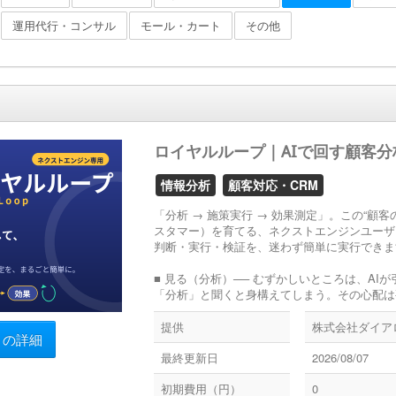
運用代行・コンサル
モール・カート
その他
ロイヤルループ｜AIで回す顧客分
情報分析
顧客対応・CRM
「分析 → 施策実行 → 効果測定」。この“顧
スタマー）を育てる、ネクストエンジンユーザ
判断・実行・検証を、迷わず簡単に実行できま
■ 見る（分析）── むずかしいところは、AI
「分析」と聞くと身構えてしまう。その心配は要
提供
株式会社ダイア
リの詳細
最終更新日
2026/08/07
初期費用（円）
0