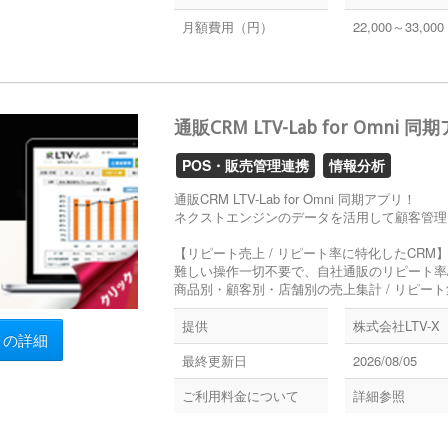
月額費用（円）
22,000～33,000
通販CRM LTV-Lab for Omni 
POS・販売管理連携
情報分析
通販CRM LTV-Lab for Omni 同期アプリ！
ネクストエンジンのデータを活用して顧客管理
【リピート売上 / リピート率に特化したCRM
難しい操作一切不要で、自社通販のリピート率
商品別・顧客別・店舗別の売上集計 / リピー
提供
株式会社LTV-X
リの詳細
最終更新日
2026/08/05
ご利用料金について
詳細参照