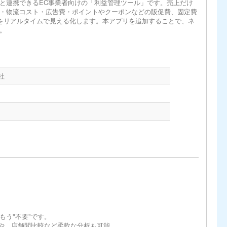
ンと連携できるEC事業者向けの「利益管理ツール」です。売上だけ
・物流コスト・広告費・ポイントやクーポンなどの販促費、固定費
”をリアルタイムで見える化します。本アプリを追加することで、ネ
。
会社
もう"不要"です。
能や、店舗間比較など柔軟な分析も可能。