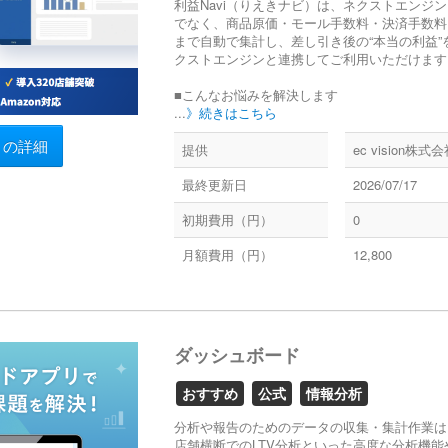
利益Navi（りえきナビ）は、ネクストエンジ
でなく、商品原価・モール手数料・決済手数料
まで自動で集計し、差し引き後の“本当の利益
クストエンジンと連携してご利用いただけます
■こんなお悩みを解決します
...
》続きはこちら
リの詳細
提供
ec vision株式
最終更新日
2026/07/17
初期費用（円）
0
月額費用（円）
12,800
ダッシュボード
おすすめ
公式
情報分析
分析や報告のためのデータの収集・集計作業は
店舗横断でのLTV分析といった高度な分析機