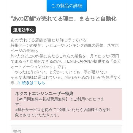
この製品の詳細
“あの店舗”が売れてる理由、まるっと自動化
運用効率化
あの“売れてる店舗”が当たり前に行っている
特集ページの更新、レビューやランキング画像の調整、スマホ
ページの最適化
約2人分以上の作業にあたるこれらの業務を、月々たった2万円
でまるっと自動化できるのが、TENKI-JAPANが提供する「楽天
オートメーションパック」です。
「やったほうがいい」と分かっていても、手が足りない
そんな店舗様に選ばれている、“売れるための仕組み”を無理なく
導...
》続きはこちら
ネクストエンジンユーザー特典
【45日間無料＆初期費用無料】でご利用いただけま
す！
※弊社サービスを初めてご利用いただく店舗様のみを対
象とさせていただきます。
提供