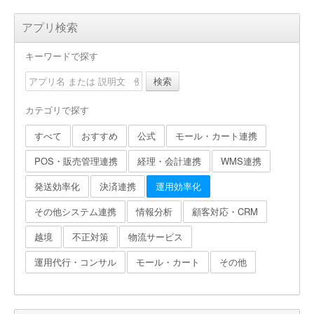
アプリ検索
キーワードで探す
検索
カテゴリで探す
すべて
おすすめ
公式
モール・カート連携
POS・販売管理連携
経理・会計連携
WMS連携
発送効率化
決済連携
運用効率化
その他システム連携
情報分析
顧客対応・CRM
越境
不正対策
物流サービス
運用代行・コンサル
モール・カート
その他