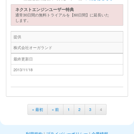
ネクストエンジンユーザー特典
通常30日間の無料トライアルを【60日間】に延長いた
します。
提供
株式会社オーガランド
最終更新日
2013/11/18
« 最初
« 前
1
2
3
4
利用規約
|
プライバシーポリシー
|
企業情報