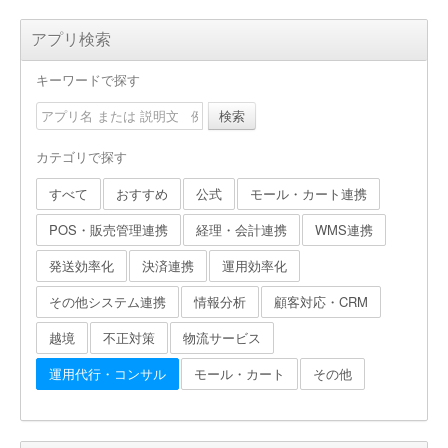
アプリ検索
キーワードで探す
検索
カテゴリで探す
すべて
おすすめ
公式
モール・カート連携
POS・販売管理連携
経理・会計連携
WMS連携
発送効率化
決済連携
運用効率化
その他システム連携
情報分析
顧客対応・CRM
越境
不正対策
物流サービス
運用代行・コンサル
モール・カート
その他