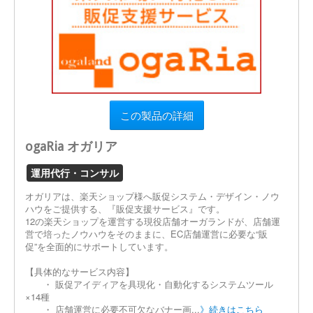
この製品の詳細
ogaRia オガリア
運用代行・コンサル
オガリアは、楽天ショップ様へ販促システム・デザイン・ノウ
ハウをご提供する、『販促支援サービス』です。
12の楽天ショップを運営する現役店舗オーガランドが、店舗運
営で培ったノウハウをそのままに、EC店舗運営に必要な“販
促”を全面的にサポートしています。
【具体的なサービス内容】
・ 販促アイディアを具現化・自動化するシステムツール
×14種
・ 店舗運営に必要不可欠なバナー画...
》続きはこちら